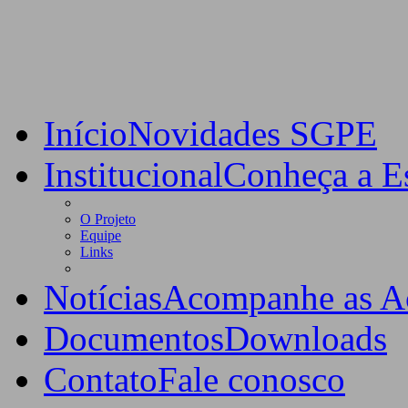
Início
Novidades SGPE
Institucional
Conheça a Es
O Projeto
Equipe
Links
Notícias
Acompanhe as A
Documentos
Downloads
Contato
Fale conosco