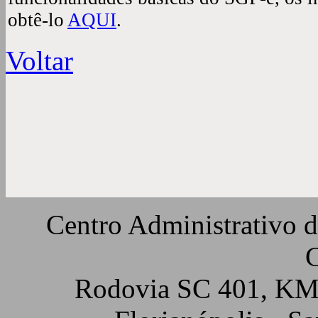
obtê-lo
AQUI
.
Voltar
Centro Administrativo 
C
Rodovia SC 401, KM 5