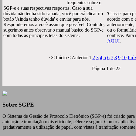
frequentes sobre o
SGP-e e suas respectivas respostas. Caso a sua
dúvida não tenha sido sanada, você poderá clicar no
'Classe' para 
botão 'Ainda tenho dúvida' e enviar para nós.
acordo com o a
Responderemos a você assim que possível. Contudo,
anteriormente,
sugerimos antes observar o manual básico do SGP-e
ou o formulário
com todas as principais telas do sistema.
conhece. Para 
AQUI
.
<<
Início
<
Anterior
1
2
3
4
5
6
7
8
9
10
Pró
Página 1 de 22
Sobre
SGPE
O Sistema de Gestão de Protocolo Eletrônico (SGP-e) foi criado para
autuação e tramitação mais eficiente, célere e segura. Com o aplicati
gradativamente a utilização de papel, com vistas à tramitação somente 