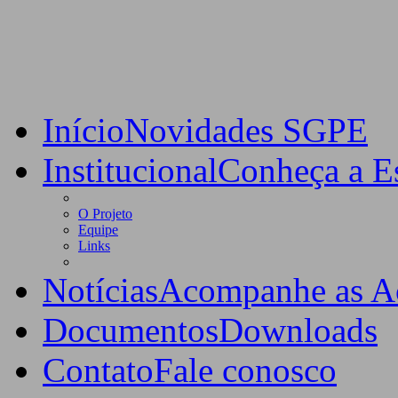
Início
Novidades SGPE
Institucional
Conheça a Es
O Projeto
Equipe
Links
Notícias
Acompanhe as A
Documentos
Downloads
Contato
Fale conosco