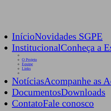
Início
Novidades SGPE
Institucional
Conheça a Es
O Projeto
Equipe
Links
Notícias
Acompanhe as A
Documentos
Downloads
Contato
Fale conosco